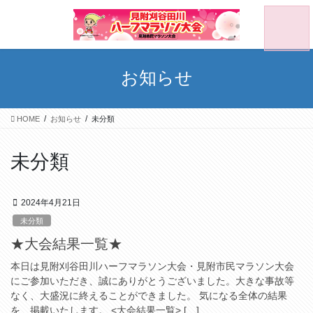
Skip
Skip
to
to
the
the
content
Navigation
お知らせ
HOME
お知らせ
未分類
未分類
2024年4月21日
未分類
★大会結果一覧★
本日は見附刈谷田川ハーフマラソン大会・見附市民マラソン大会
にご参加いただき、誠にありがとうございました。大きな事故等
なく、大盛況に終えることができました。 気になる全体の結果
を、掲載いたします。 <大会結果一覧> […]