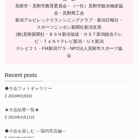
見附市・見附市教育委員会・（一社）見附市観光物産協
会・見附商工会
新潟アルビレックスランンニングクラブ・新潟日報社・
スポーツニッポン新聞社新潟支局
(株)見附新聞社・ＢＳＮ新潟放送・ＮＳＴ新潟総合テレ
ビ・ＴｅＮＹテレビ新潟・ＵＸ新潟
テレビ２１・FM新潟77.5・NPO法人見附市スポーツ協
会
Recent posts
◆大会フォトギャラリー
2024年5月8日
★大会結果一覧★
2024年4月21日
◆大会を楽しむ ～場内売店編～